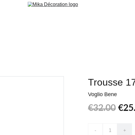
 Peint
Peinture
Orac
Cuisine & Agencement
Services
Blog
Trousse 1
Voglio Bene
€32.00
€25
-
+