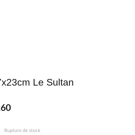
Contact
Custom
7x23cm Le Sultan
.60
Rupture de stock