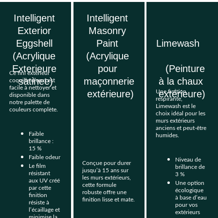
Intelligent 
Intelligent 
Exterior 
Masonry 
Eggshell 
Paint 
Limewash   
(Acrylique 
(Acrylique 
Exterieure 
pour 
   (Peinture 
Ce fini extérieur 
satinee)
maçonnerie
à la chaux 
coquille d’œuf est 
facile à nettoyer et 
 extérieure)
extérieure)
Une finition 
disponible dans 
respirante, 
notre palette de 
Limewash est le 
couleurs complète.
choix idéal pour les 
murs extérieurs 
anciens et peut-être 
Faible 
humides.
brillance : 
15 %
Faible odeur
Niveau de 
Conçue pour durer 
Le film 
brillance de 
jusqu’à 15 ans sur 
résistant 
3 %
les murs extérieurs, 
aux UV créé 
Une option 
cette formule 
par cette 
écologique 
robuste offre une 
finition 
à base d’eau 
finition lisse et mate.
résiste à 
pour vos 
l’écaillage et 
extérieurs
minimise la 