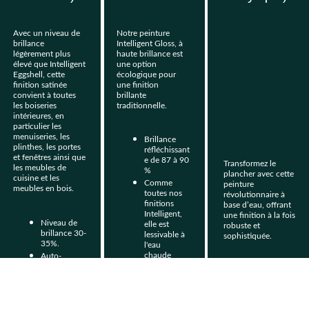
Avec un niveau de 
Notre peinture 
brillance 
Intelligent Gloss, à 
légèrement plus 
haute brillance est 
élevé que Intelligent 
une option 
Eggshell, cette 
écologique pour 
finition satinée 
une finition 
convient à toutes 
brillante 
les boiseries 
traditionnelle.
intérieures, en 
particulier les 
menuiseries, les 
Brillance 
plinthes, les portes 
réfléchissant
et fenêtres ainsi que 
e de 87 à 90 
Transformez le 
les meubles de 
%
plancher avec cette 
cuisine et les 
Comme 
peinture 
meubles en bois.
toutes nos 
révolutionnaire à 
finitions 
base d’eau, offrant 
Intelligent, 
une finition à la fois 
Niveau de 
elle est 
robuste et 
brillance 30-
lessivable à 
sophistiquée.
35%.
l'eau 
chaude 
Auto-
savonneuse.
apprêtant 
Brillance de 
avec la 
Extraordinair
30 à 40 %
technologie 
ement 
Convient à 
Intelligent 
résistante et 
la maison, 
Grip 