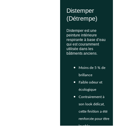
Distemper 
(Détrempe)
Distemper est une 
peinture intérieure 
respirante à base d’eau 
qui est couramment 
utilisée dans les 
bâtiments anciens.
Moins de 5 % de 
brillance
Faible odeur et 
écologique
Contrairement à 
son look délicat, 
cette finition a été 
renforcée pour être 
lavable
Non recommandé 