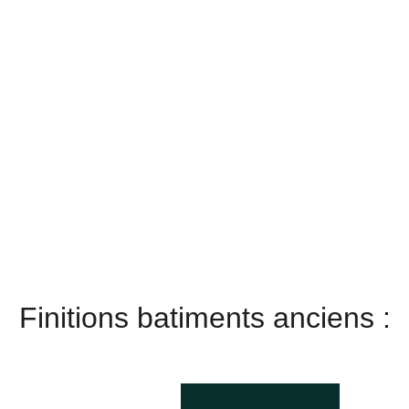
est apprêtée 
et appliquée 
en deux 
couches.
Rafraîchissez vos 
boiseries et vos 
armoires avec cette 
finition 
sophistiquée, 
disponible dans 
toute la palette de 
couleurs Little 
Greene.
Finitions batiments anciens :