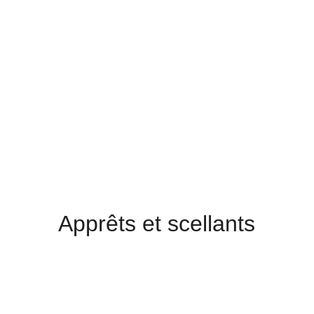
avec cette peinture 
à séchage rapide 
qui offre une 
protection efficace 
contre les éléments.
Apprêts et scellants