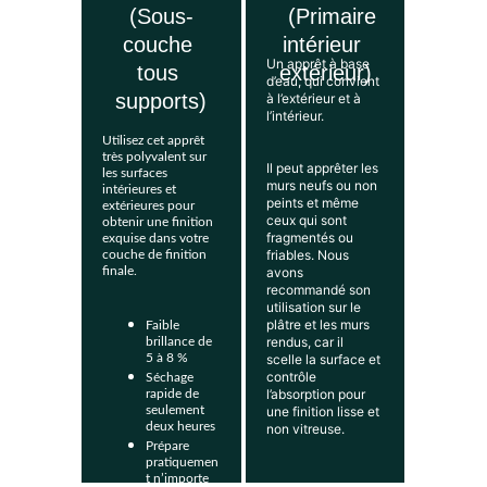
(Sous-
   (Primaire 
couche 
intérieur 
Un apprêt à base 
tous 
extérieur)
d’eau, qui convient 
supports)
à l’extérieur et à 
l’intérieur. 
Utilisez cet apprêt 
très polyvalent sur 
Il peut apprêter les 
les surfaces 
murs neufs ou non 
intérieures et 
peints et même 
extérieures pour 
ceux qui sont 
obtenir une finition 
fragmentés ou 
exquise dans votre 
friables. Nous 
couche de finition 
finale.
avons 
recommandé son 
utilisation sur le 
plâtre et les murs 
Faible 
rendus, car il 
brillance de 
5 à 8 %
scelle la surface et 
contrôle 
Séchage 
l’absorption pour 
rapide de 
seulement 
une finition lisse et 
deux heures
non vitreuse.
Prépare 
pratiquemen
t n’importe 