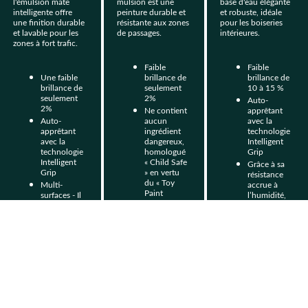
l'émulsion mate 
mulsion est une 
base d'eau élégante 
intelligente offre 
peinture durable et 
et robuste, idéale 
une finition durable 
résistante aux zones 
pour les boiseries 
et lavable pour les 
de passages.
intérieures.
zones à fort trafic.
Faible 
Faible 
Une faible 
brillance de 
brillance de 
brillance de 
seulement 
10 à 15 %
seulement 
2%
Auto-
2%
Ne contient 
apprêtant 
Auto-
aucun 
avec la 
apprêtant 
ingrédient 
technologie 
avec la 
dangereux, 
Intelligent 
technologie 
homologué 
Grip
Intelligent 
« Child Safe 
Grâce à sa 
Grip 
» en vertu 
résistance 
du « Toy 
Multi-
accrue à 
Paint 
surfaces - Il 
l’humidité, 
Regulations 
est 
aux taches, 
»
désormais 
à la 
possible 
Essuyez les 
condensatio
d’obtenir un 
marques 
n et à 
aspect 
sans effort 
l’usure 
uniforme et 
avec de 
générale, 
mate sur 
l’eau 
Intelligent 
pratiquemen
chaude 
Eggshell est 
t toutes les 
savonneuse
la finition la 
autres 
plus 
Idéal pour 