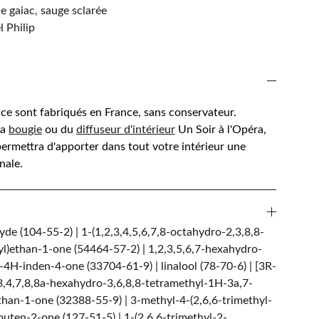
de gaiac, sauge sclarée
 Philip
e sont fabriqués en France, sans conservateur.
la
bougie
ou du
diffuseur d'intérieur
Un Soir à l'Opéra,
ermettra d'apporter dans tout votre intérieur une
nale.
de (104-55-2) | 1-(1,2,3,4,5,6,7,8-octahydro-2,3,8,8-
l)ethan-1-one (54464-57-2) | 1,2,3,5,6,7-hexahydro-
4H-inden-4-one (33704-61-9) | linalool (78-70-6) | [3R-
,3,4,7,8,8a-hexahydro-3,6,8,8-tetramethyl-1H-3a,7-
han-1-one (32388-55-9) | 3-methyl-4-(2,6,6-trimethyl-
uten-2-one (127-51-5) | 1-(2,6,6-trimethyl-2-