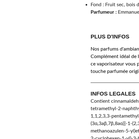
Fond : Fruit sec, bois 
Parfumeur :
Emmanuel
PLUS D'INFOS
Nos parfums d'ambianc
Complément idéal de 
ce vaporisateur vous p
touche parfumée origi
INFOS LEGALES
Contient cinnamaldehy
tetramethyl-2-naphthy
1,1,2,3,3-pentamethyl-
(3α,3aβ,7β,8aα)]-1-(2
methanoazulen-5-yl)et
2-cyclohexen-1-yl)-3-b