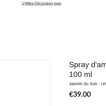
 Peint
Peinture
Orac
Cuisine & Agencement
Services
Blog
Spray d'am
100 ml
Jasmin du Soir - Un
€39.00