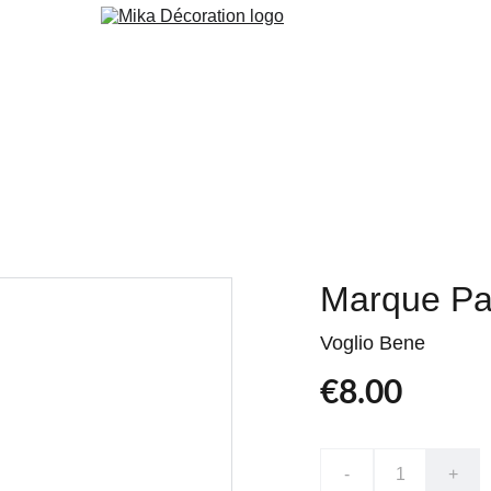
 Peint
Peinture
Orac
Cuisine & Agencement
Services
Blog
Marque Pag
Voglio Bene
€8.00
-
+