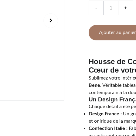
-
+
Ajouter au panier
Housse de Co
Cœur de votr
Sublimez votre intérie
Bene
. Véritable tablea
contemporain à la dou
Un Design França
Chaque détail a été pe
Design France :
Un gra
et onirique de la marq
Confection Italie :
Fabr
garantissant une qualit