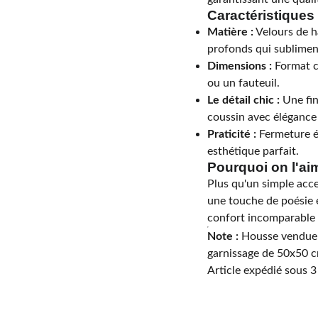
Caractéristiques 
Matière :
Velours de ha
profonds qui sublimen
Dimensions :
Format c
ou un fauteuil.
Le détail chic :
Une fin
coussin avec élégance 
Praticité :
Fermeture éc
esthétique parfait.
Pourquoi on l'ai
Plus qu'un simple acce
une touche de poésie e
confort incomparable 
Note :
Housse vendue s
garnissage de 50x50 c
Article expédié sous 3