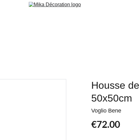
 Peint
Peinture
Orac
Cuisine & Agencement
Services
Blog
Housse de
50x50cm
Voglio Bene
€72.00