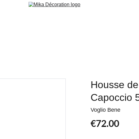
 Peint
Peinture
Orac
Cuisine & Agencement
Services
Blog
Housse de 
Capoccio 
Voglio Bene
€72.00