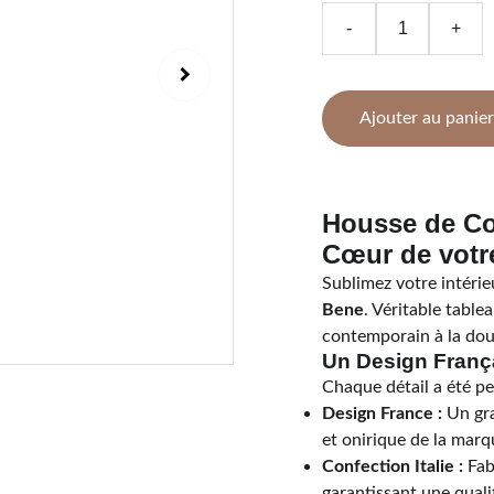
-
+
Ajouter au panier
Housse de Co
Cœur de votr
Sublimez votre intérie
Bene
. Véritable tablea
contemporain à la dou
Un Design França
Chaque détail a été pe
Design France :
Un gra
et onirique de la marq
Confection Italie :
Fabr
garantissant une qualit