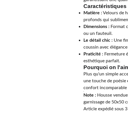
Caractéristiques 
Matière :
Velours de ha
profonds qui sublimen
Dimensions :
Format c
ou un fauteuil.
Le détail chic :
Une fin
coussin avec élégance 
Praticité :
Fermeture éc
esthétique parfait.
Pourquoi on l'ai
Plus qu'un simple acce
une touche de poésie e
confort incomparable 
Note :
Housse vendue s
garnissage de 50x50 c
Article expédié sous 3