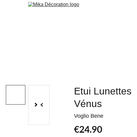
Boutique
Papier Peint
Peinture
Orac
Cuisine & Agencement
Services
Blog
Contact
Custom
Etui Lunettes
Vénus
Voglio Bene
€24.90