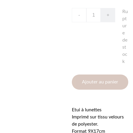
Ru
-
+
pt
ur
e
de
st
oc
k
Ajouter au panier
Etui à lunettes
Imprimé sur tissu velours
de polyester.
Format 9X17cm