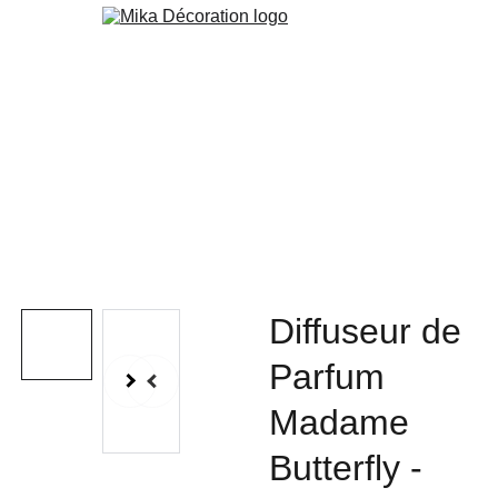
Boutique
Papier Peint
Peinture
Orac
Cuisine & Agencement
Services
Blog
Contact
Custom
Diffuseur de
Parfum
Madame
Butterfly -