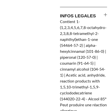
INFOS LEGALES
Contient 1-
(1,2,3,4,5,6,7,8-octahydro-
2,3,8,8-tetramethyl-2-
naphthyl)ethan-1-one
(54464-57-2) | alpha-
hexylcinnamal (101-86-0) |
piperonal (120-57-0) |
coumarin (91-64-5) |
cinnamyl alcohol (104-54-
1) | Acetic acid, anhydride,
reaction products with
1,5,10-trimethyl-1,5,9-
cyclododecatriene
(144020-22-4) - Alcool 85°
Peut produire une réaction