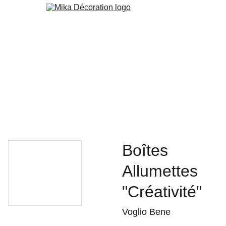
Boutique
Papier Peint
Peinture
Orac
Cuisine & Agencement
Services
Blog
Contact
Custom
Boîtes
Allumettes
"Créativité"
Voglio Bene